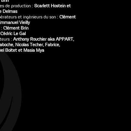
 Brin
ces de production :
Scarlett Hostein et
le Delmas
érateurs et ingénieurs du son :
Clément
Emmanuel Vieilly
 :
Clément Brin
:
Cédric Le Gal
teurs :
Anthony Rouchier aka APPART,
boche, Nicolas Techer, Fabrice,
l Boitet et Masia Mya