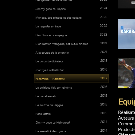
Les gardiennes de la nature
2024
Jimmy goes to Tropico
2022
Monaco, des princes et des océans
2022
La regarder en face
2022
Des films en campagne
2021
L’animation française, cet autre cinéma
2021
A la source de la tyrannie
2018
Le corps du dictateur
2018
Z'antiye Football Club
2017
N comme… Karabatic
2016
La politique fait son cinéma
2015
Le canal envahi
Equi
2015
Le souffle du Reggae
Réalisat
2015
Paris Battle
Auteurs
2014
Jimmy goes to Nollywood
Comment
Producte
2014
La sexualité des tyrans