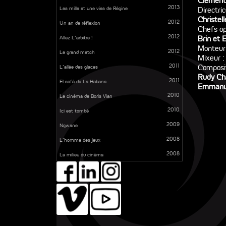
Clément
2013
Les mille et une vies de Régine
Directri
Christel
2012
Un an de réflexion
Chefs op
2012
Brin et 
Allez L'arbitre !
Monteur
2012
Le grand match
Mixeur 
2011
Composi
L’allée des glaces
Rudy Cha
2011
El sofá de La Habana
Emmanue
2010
Le cinéma de Boris Vian
2010
Ici est tombé
2009
Ngwane
2008
L’homme des jeux
2008
Le milieu du cinéma