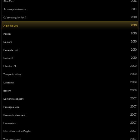
2014
Size Zero
2011
Je vous prie de sortir
2010
Qu’est-ce qu’on fait ?
2010
A girl like you
2010
Kasher
2010
Le piano
2010
Face à la nuit
2010
Instinctif
2009
Histoire d’A
2009
Temps de chien
2009
L’absente
2008
Bosom
2007
Le monde est petit
2007
Passage à vide
2007
Des mots silencieux
2007
Hors saison
2007
Mon chien, moi et Bagdad
2007
Tout contre moi