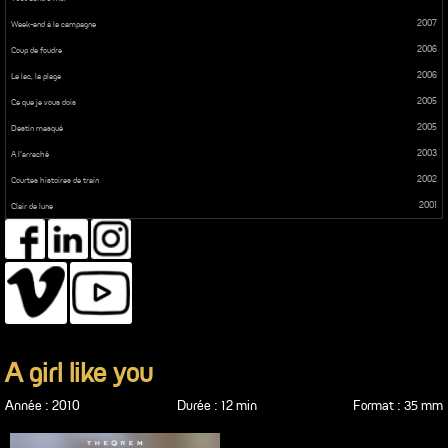
2007
Week-end à la campagne
2006
Coup de foudre
2006
Le lac, la plage
2005
Ce que je vous dois
2005
Destin masqué
2003
A l’arraché
2002
Courtes histoires de train
2001
Clair de lune
A girl like you
Année : 2010
Durée : 12 min
Format : 35 mm