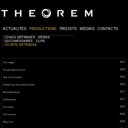
ACTUALITÉS
PRODUCTIONS
PROJETS
MÉDIAS
CONTACTS
LONGS MÉTRAGES
SÉRIES
DOCUMENTAIRES
CLIPS
COURTS MÉTRAGES
2021
Son visage
2018
Du jazz (Dans le ravin)
2018
Que viva le muerte
2018
Pendant que les champs brûlent
2017
Barbie Boulevard
2017
Quitte là-bas
2016
Ma maison
2016
Mon homme
2016
Baby Gum