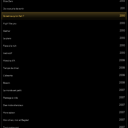
2014
Size Zero
2011
Je vous prie de sortir
2010
Qu’est-ce qu’on fait ?
2010
A girl like you
2010
Kasher
2010
Le piano
2010
Face à la nuit
2010
Instinctif
2009
Histoire d’A
2009
Temps de chien
2009
L’absente
2008
Bosom
2007
Le monde est petit
2007
Passage à vide
2007
Des mots silencieux
2007
Hors saison
2007
Mon chien, moi et Bagdad
2007
Tout contre moi