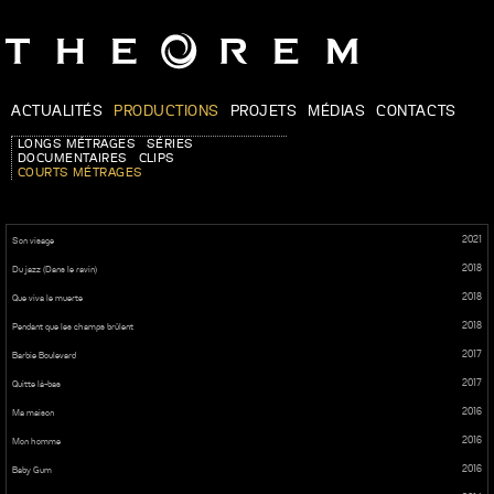
ACTUALITÉS
PRODUCTIONS
PROJETS
MÉDIAS
CONTACTS
LONGS MÉTRAGES
SÉRIES
DOCUMENTAIRES
CLIPS
COURTS MÉTRAGES
2021
Son visage
2018
Du jazz (Dans le ravin)
2018
Que viva le muerte
2018
Pendant que les champs brûlent
2017
Barbie Boulevard
2017
Quitte là-bas
2016
Ma maison
2016
Mon homme
2016
Baby Gum