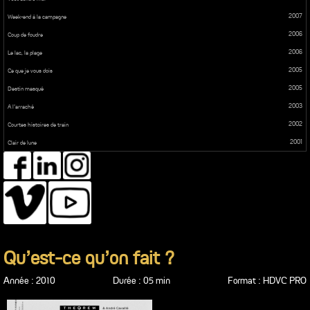
2007
Week-end à la campagne
2006
Coup de foudre
2006
Le lac, la plage
2005
Ce que je vous dois
2005
Destin masqué
2003
A l’arraché
2002
Courtes histoires de train
2001
Clair de lune
Qu’est-ce qu’on fait ?
Année : 2010
Durée : 05 min
Format : HDVC PRO