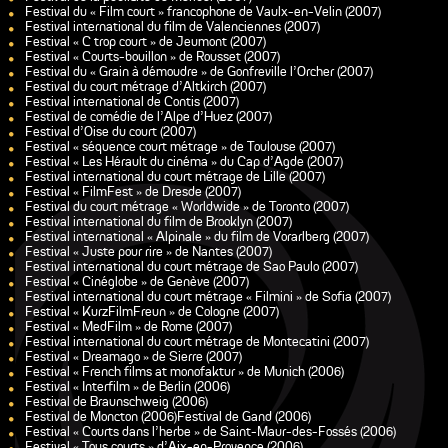
Festival du « Film court » francophone de Vaulx-en-Velin (2007)
Festival international du film de Valenciennes (2007)
Festival « C trop court » de Jeumont (2007)
Festival « Courts-bouillon » de Rousset (2007)
Festival du « Grain à démoudre » de Gonfreville l’Orcher (2007)
Festival du court métrage d’Altkirch (2007)
Festival international de Contis (2007)
Festival de comédie de l’Alpe d’Huez (2007)
Festival d’Oise du court (2007)
Festival « séquence court métrage » de Toulouse (2007)
Festival « Les Hérault du cinéma » du Cap d'Agde (2007)
Festival international du court métrage de Lille (2007)
Festival « FilmFest » de Dresde (2007)
Festival du court métrage « Worldwide » de Toronto (2007)
Festival international du film de Brooklyn (2007)
Festival international « Alpinale » du film de Vorarlberg (2007)
Festival « Juste pour rire » de Nantes (2007)
Festival international du court métrage de Sao Paulo (2007)
Festival « Cinéglobe » de Genève (2007)
Festival international du court métrage « Filmini » de Sofia (2007)
Festival « KurzFilmFreun » de Cologne (2007)
Festival « MedFilm » de Rome (2007)
Festival international du court métrage de Montecatini (2007)
Festival « Dreamago » de Sierre (2007)
Festival « French films at monofaktur » de Munich (2006)
Festival « Interfilm » de Berlin (2006)
Festival de Braunschweig (2006)
Festival de Moncton (2006)Festival de Gand (2006)
Festival « Courts dans l’herbe » de Saint-Maur-des-Fossés (2006)
Festival « Tous courts » d’Aix-en-Provence (2006)