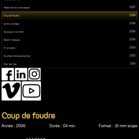
2007
Week-end à la campagne
2006
Coup de foudre
2006
Le lac, la plage
2005
Ce que je vous dois
2005
Destin masqué
2003
A l’arraché
2002
Courtes histoires de train
2001
Clair de lune
Coup de foudre
Année : 2006
Durée : 04 min
Format : 35 mm scope