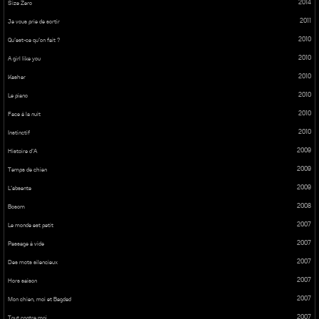
2014
Size Zero
2011
Je vous prie de sortir
2010
Qu’est-ce qu’on fait ?
2010
A girl like you
2010
Kasher
2010
Le piano
2010
Face à la nuit
2010
Instinctif
2009
Histoire d’A
2009
Temps de chien
2009
L’absente
2008
Bosom
2007
Le monde est petit
2007
Passage à vide
2007
Des mots silencieux
2007
Hors saison
2007
Mon chien, moi et Bagdad
2007
Tout contre moi