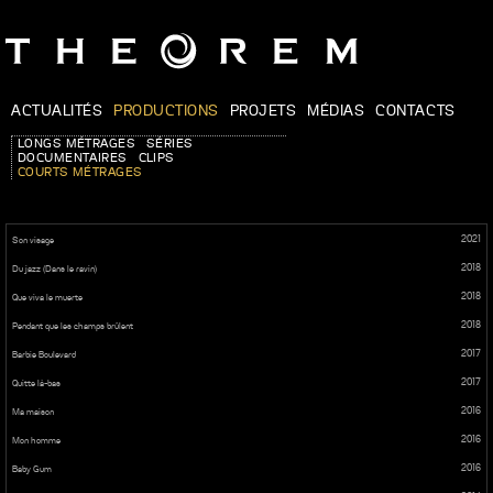
ACTUALITÉS
PRODUCTIONS
PROJETS
MÉDIAS
CONTACTS
LONGS MÉTRAGES
SÉRIES
DOCUMENTAIRES
CLIPS
COURTS MÉTRAGES
2021
Son visage
2018
Du jazz (Dans le ravin)
2018
Que viva le muerte
2018
Pendant que les champs brûlent
2017
Barbie Boulevard
2017
Quitte là-bas
2016
Ma maison
2016
Mon homme
2016
Baby Gum