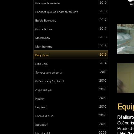
2018
Que viva le muerte
2018
Pendant que les champs brûlent
2017
Barbie Boulevard
2017
Quitte là-bas
2016
Ma maison
2016
Mon homme
2016
Baby Gum
2014
Size Zero
2011
Je vous prie de sortir
2010
Qu’est-ce qu’on fait ?
2010
A girl like you
2010
Kasher
Equi
2010
Le piano
2010
Face à la nuit
Réalisat
Scénaris
2010
Instinctif
Producte
2009
Histoire d’A