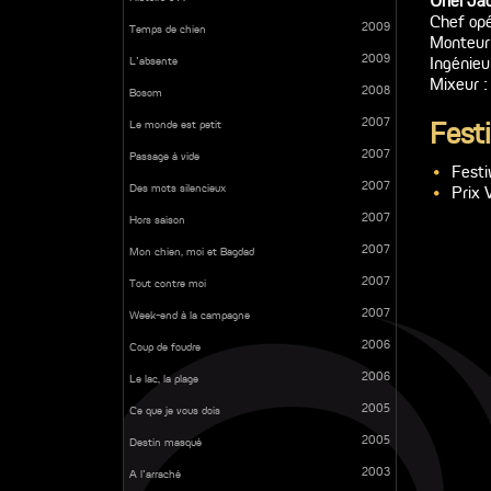
Uriel Ja
Chef opé
2009
Temps de chien
Monteur
2009
Ingénieu
L’absente
Mixeur 
2008
Bosom
2007
Festi
Le monde est petit
2007
Passage à vide
Festi
2007
Des mots silencieux
Prix 
2007
Hors saison
2007
Mon chien, moi et Bagdad
2007
Tout contre moi
2007
Week-end à la campagne
2006
Coup de foudre
2006
Le lac, la plage
2005
Ce que je vous dois
2005
Destin masqué
2003
A l’arraché